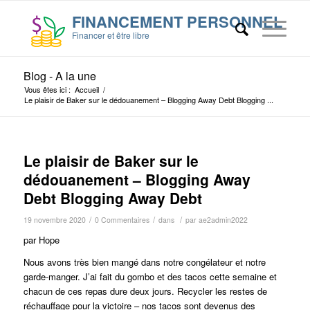
Blog - A la une
Vous êtes ici :
Accueil
/
Le plaisir de Baker sur le dédouanement – Blogging Away Debt Blogging ...
Le plaisir de Baker sur le
dédouanement – Blogging Away
Debt Blogging Away Debt
/
/
/
19 novembre 2020
0 Commentaires
dans
par
ae2admin2022
par Hope
Nous avons très bien mangé dans notre congélateur et notre
garde-manger. J’ai fait du gombo et des tacos cette semaine et
chacun de ces repas dure deux jours. Recycler les restes de
réchauffage pour la victoire – nos tacos sont devenus des