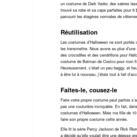
un costume de Dark Vador, des sabres laser
trouvé sa robe et sa cape parfaites pour 6 
parcourir les étagères normales de vêtemen
Réutilisation
Les costumes d’Halloween ne sont portés que
les transmettre. Nous avons eu plus d’une 
des crocodiles et des cendrillons pour Hal
costume de Batman de Costco pour mon fils (
Heureusement, c’était un peu baggy, et heu
à être lui à nouveau, j’étais tout à fait d’ac
Faites-le, cousez-le
Faire votre propre costume peut parfois s’a
pas une couturière incroyable. En fait, dan
costumes d’Halloween. Mais ma fille de 10 a
faire son propre costume cette année.
Elle lit la série Percy Jackson de Rick Rio
a décidé qu’elle voulait être une déesse gre