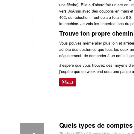
une flèche). Elle a d’abord fait un arc en u
vers JoAnns avec des coupons en main et 
40% de réduction. Tout cela a totalisé 8 
la machine. Je vois les imperfections du proj
Trouve ton propre chemin
Vous pouvez même aller plus loin et arrêt
achète des costumes que tous les deux ans.
déguisement, de demander à un ami s’il pe
J’espère que vous trouvez des moyens d’é
j’espère que ce week-end sera une pause a
Quels types de comptes 
/
/
/
28 octobre 2020
0 Commentaires
dans
par
a