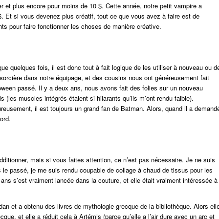
 et plus encore pour moins de 10 $. Cette année, notre petit vampire a
$. Et si vous devenez plus créatif, tout ce que vous avez à faire est de
ts pour faire fonctionner les choses de manière créative.
 quelques fois, il est donc tout à fait logique de les utiliser à nouveau ou d
sorcière dans notre équipage, et des cousins ​​nous ont généreusement fait
loween passé. Il y a deux ans, nous avons fait des folies sur un nouveau
les muscles intégrés étaient si hilarants qu’ils m’ont rendu faible).
reusement, il est toujours un grand fan de Batman. Alors, quand il a demand
cord.
dditionner, mais si vous faites attention, ce n’est pas nécessaire. Je ne suis
s le passé, je me suis rendu coupable de collage à chaud de tissus pour les
ns s’est vraiment lancée dans la couture, et elle était vraiment intéressée à
rdan et a obtenu des livres de mythologie grecque de la bibliothèque. Alors ell
cque, et elle a réduit cela à Artémis (parce qu’elle a l’air dure avec un arc et