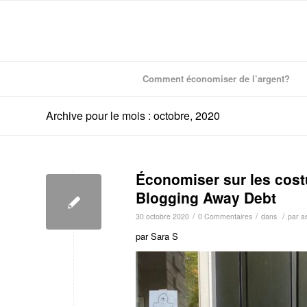
Comment économiser de l’argent?
Archive pour le mois : octobre, 2020
Économiser sur les cos
Blogging Away Debt
/
/
/
30 octobre 2020
0 Commentaires
dans
par
a
par Sara S